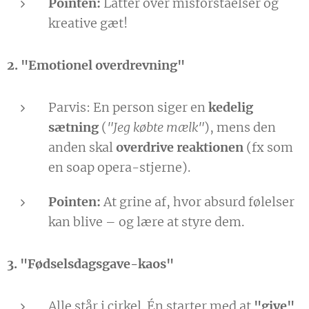
Pointen:
Latter over misforståelser og
kreative gæt!
2. "Emotionel overdrevning"
Parvis: En person siger en
kedelig
sætning
(
"Jeg købte mælk"
), mens den
anden skal
overdrive reaktionen
(fx som
en soap opera-stjerne).
Pointen:
At grine af, hvor absurd følelser
kan blive – og lære at styre dem.
3. "Fødselsdagsgave-kaos"
Alle står i cirkel. Én starter med at
"give"