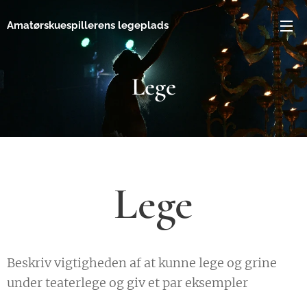
Amatørskuespillerens legeplads
Lege
Lege
Beskriv vigtigheden af at kunne lege og grine
under teaterlege og giv et par eksempler