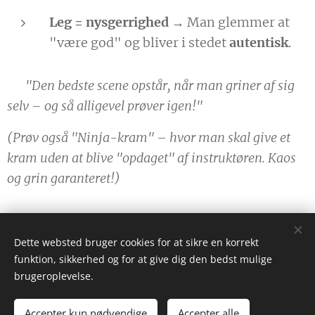
Leg = nysgerrighed
→ Man glemmer at
"være god" og bliver i stedet
autentisk
.
🎭
"Den bedste scene opstår, når man griner af sig
selv – og så alligevel prøver igen!"
(Prøv også "Ninja-kram" – hvor man skal give et
kram uden at blive "opdaget" af instruktøren. Kaos
og grin garanteret!)
😄
Dette websted bruger cookies for at sikre en korrekt
funktion, sikkerhed og for at give dig den bedst mulige
Ulf.torlyn@gmail.com
brugeroplevelse.
Instagram
|
facebook
Accepter kun nødvendige
Accepter alle
Cookies