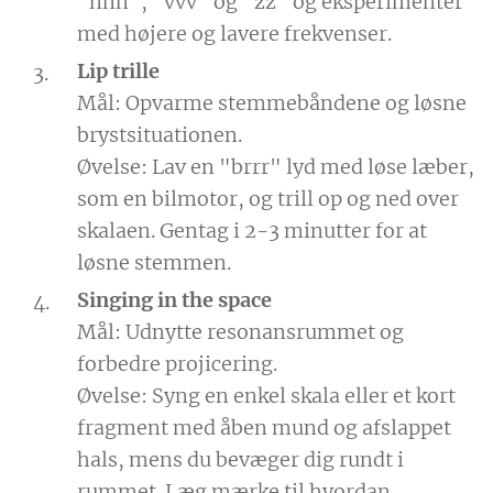
"nnn", "vvv" og "zz" og eksperimenter
med højere og lavere frekvenser.
Lip trille
Mål: Opvarme stemmebåndene og løsne
brystsituationen.
Øvelse: Lav en "brrr" lyd med løse læber,
som en bilmotor, og trill op og ned over
skalaen. Gentag i 2-3 minutter for at
løsne stemmen.
Singing in the space
Mål: Udnytte resonansrummet og
forbedre projicering.
Øvelse: Syng en enkel skala eller et kort
fragment med åben mund og afslappet
hals, mens du bevæger dig rundt i
rummet. Læg mærke til hvordan