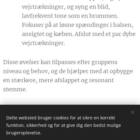
vejrtrækninger, og syng en blid,
lavfrekvent tone som en brummen.
Fokuser på at løsne spændinger i halsen,
ansigtet og kæben. Afslut med et par dybe
vejrtrækninger.
Disse øvelser kan tilpasses efter gruppens
niveau og behov, og de hjælper med at opbygge
en stærkere, mere afslappet og resonant
stemme.
Dette websted bruger cookies for at sikre en korrekt
funktion, sikkerhed og for at give dig den bedst mulige
Ulf.torlyn@gmail.com
brugeroplevelse.
Instagram
|
facebook