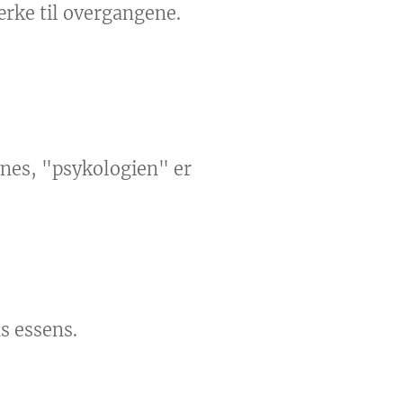
ærke til overgangene.
ynes, "psykologien" er
s essens.