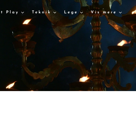
rt Play
Teknik
Lege
Vis mere