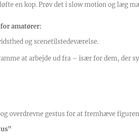
løfte en kop. Prøv det i slow motion og læg m
 for amatører:
idsthed og scenetilstedeværelse.
 ramme at arbejde ud fra – især for dem, der s
g overdrevne gestus for at fremhæve figuren
tus"