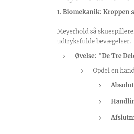
1.
Biomekanik: Kroppen 
Meyerhold så skuespillere
udtryksfulde bevægelser.
Øvelse: "De Tre Del
Opdel en handl
Absolut
Handli
Afslutn