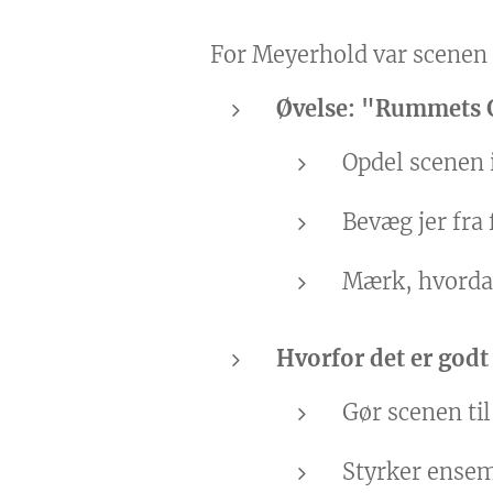
For Meyerhold var scenen
Øvelse: "Rummets 
Opdel scenen i 
Bevæg jer fra f
Mærk, hvorda
Hvorfor det er godt
Gør scenen til
Styrker ensemb