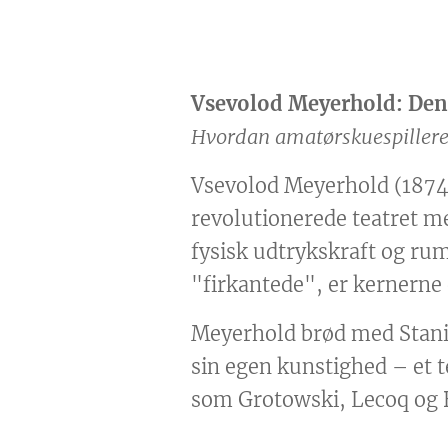
Vsevolod Meyerhold: Den 
Hvordan amatørskuespillere 
Vsevolod Meyerhold (1874–
revolutionerede teatret m
fysisk udtrykskraft og ru
"firkantede", er kernerne
Meyerhold brød med Stanisl
sin egen kunstighed – et t
som Grotowski, Lecoq og B