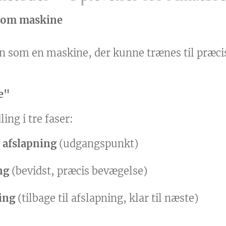
som maskine
n som en maskine, der kunne trænes til præc
e"
ing i tre faser:
 afslapning
(udgangspunkt)
ng
(bevidst, præcis bevægelse)
ing
(tilbage til afslapning, klar til næste)