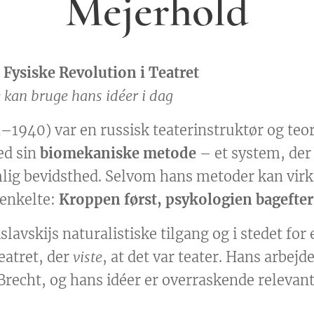
Mejerhold
Fysiske Revolution i Teatret
kan bruge hans idéer i dag
1940) var en russisk teaterinstruktør og teor
ed sin
biomekaniske metode
– et system, der
mlig bevidsthed. Selvom hans metoder kan virk
 enkelte:
Kroppen først, psykologien bagefter
avskijs naturalistiske tilgang og i stedet for 
eatret, der
viste
, at det var teater. Hans arbej
recht, og hans idéer er overraskende relevante